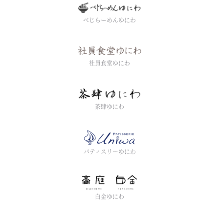
べじらーめんゆにわ
社員食堂ゆにわ
茶肆ゆにわ
パティスリーゆにわ
白金ゆにわ