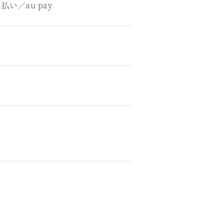
い／au pay