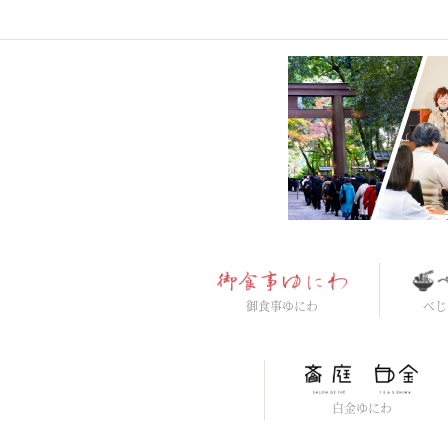
御食事ゆにわ
べじ
白金ゆにわ