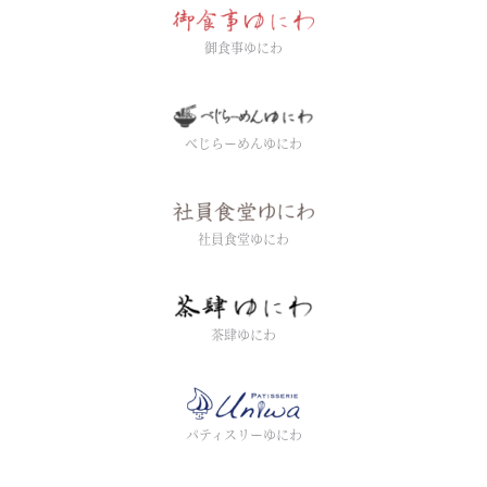
御食事ゆにわ
べじらーめんゆにわ
社員食堂ゆにわ
茶肆ゆにわ
パティスリーゆにわ