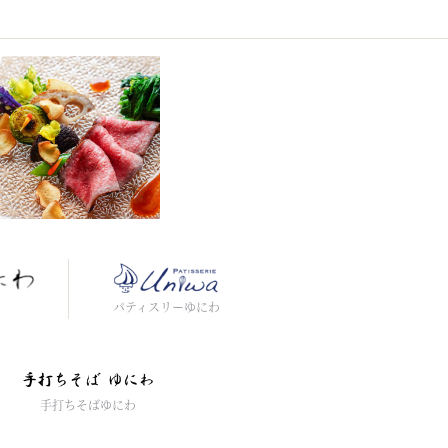
わ
パティスリーゆにわ
手打ちそばゆにわ