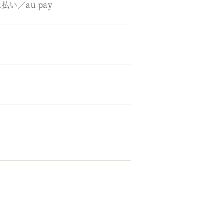
い／au pay