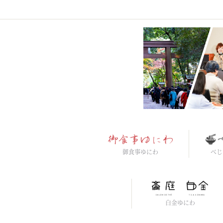
御食事ゆにわ
べじ
白金ゆにわ