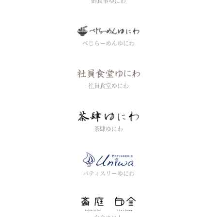
御食事ゆにわ
べじらーめんゆにわ
社員食堂ゆにわ
茶肆ゆにわ
パティスリーゆにわ